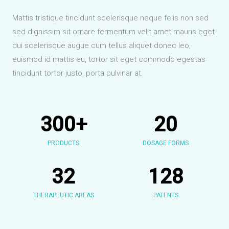
Mattis tristique tincidunt scelerisque neque felis non sed
sed dignissim sit ornare fermentum velit amet mauris eget
dui scelerisque augue cum tellus aliquet donec leo,
euismod id mattis eu, tortor sit eget commodo egestas
tincidunt tortor justo, porta pulvinar at.
300
+
20
PRODUCTS
DOSAGE FORMS
32
128
THERAPEUTIC AREAS
PATENTS